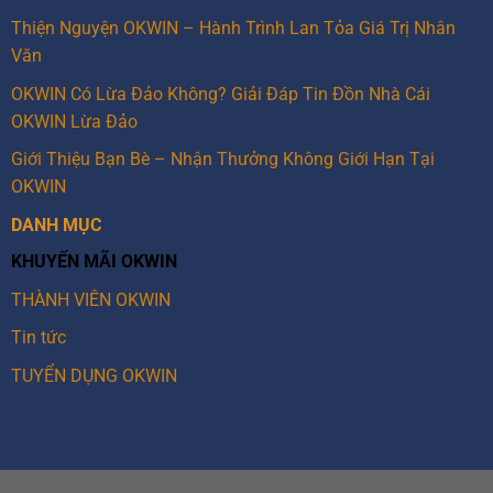
kiện.
Thiện Nguyện OKWIN – Hành Trình Lan Tỏa Giá Trị Nhân
Văn
OKWIN Có Lừa Đảo Không? Giải Đáp Tin Đồn Nhà Cái
OKWIN Lừa Đảo
Giới Thiệu Bạn Bè – Nhận Thưởng Không Giới Hạn Tại
OKWIN
DANH MỤC
KHUYẾN MÃI OKWIN
THÀNH VIÊN OKWIN
Khuyến mãi OKWIN với chương trình hoàn trả
Tin tức
Sự kiện VIP
TUYỂN DỤNG OKWIN
Thành viên VIP luôn được ưu ái với những sự kiện riêng
biệt như tặng quà sinh nhật, hoàn trả cao hơn, vé tham dự
giải đấu lớn và các chương trình bốc thăm trúng thưởng
giá trị lên đến hàng trăm triệu đồng. Đặc biệt, VIP còn được