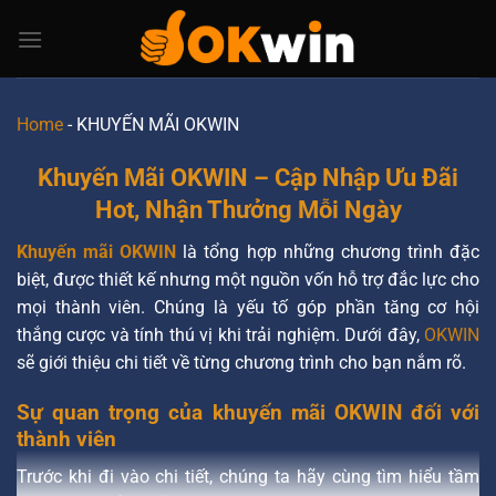
Home
-
KHUYẾN MÃI OKWIN
Khuyến Mãi OKWIN – Cập Nhập Ưu Đãi
Hot, Nhận Thưởng Mỗi Ngày
Khuyến mãi OKWIN
là tổng hợp những chương trình đặc
biệt, được thiết kế nhưng một nguồn vốn hỗ trợ đắc lực cho
mọi thành viên. Chúng là yếu tố góp phần tăng cơ hội
thắng cược và tính thú vị khi trải nghiệm. Dưới đây,
OKWIN
sẽ giới thiệu chi tiết về từng chương trình cho bạn nắm rõ.
Sự quan trọng của khuyến mãi OKWIN đối với
thành viên
Trước khi đi vào chi tiết, chúng ta hãy cùng tìm hiểu tầm