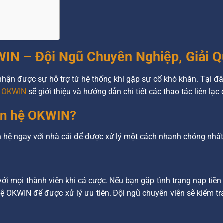
IN – Đội Ngũ Chuyên Nghiệp, Giải Q
nhận được sự hỗ trợ từ hệ thống khi gặp sự cố khó khăn. Tại đ
,
OKWIN
sẽ giới thiệu và hướng dẫn chi tiết các thao tác liên lạ
iên hệ OKWIN?
n hệ ngay với nhà cái để được xử lý một cách nhanh chóng nhất
 với mọi thành viên khi cá cược. Nếu bạn gặp tình trạng nạp tiền
n hệ OKWIN để được xử lý ưu tiên. Đội ngũ chuyên viên sẽ kiểm t