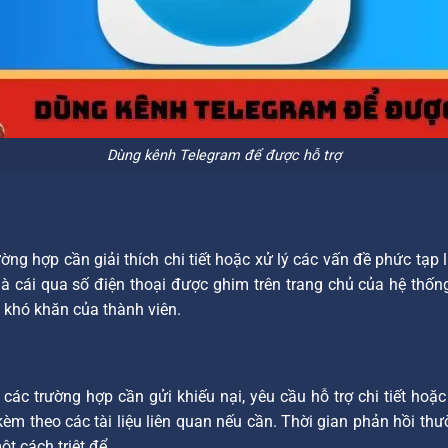
Dùng kênh Telegram để được hỗ trợ
ờng hợp cần giải thích chi tiết hoặc xử lý các vấn đề phức tạp 
nhà cái qua số điện thoại được ghim trên trang chủ của hệ thốn
 khó khăn của thành viên.
các trường hợp cần gửi khiếu nại, yêu cầu hỗ trợ chi tiết ho
 kèm theo các tài liệu liên quan nếu cần. Thời gian phản hồi th
t cách triệt để.