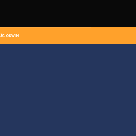
TỨC OKWIN