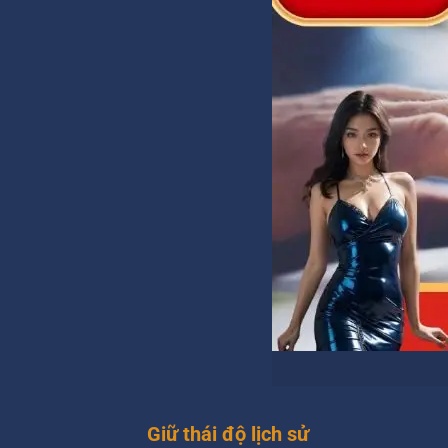
Giữ thái độ lịch sử