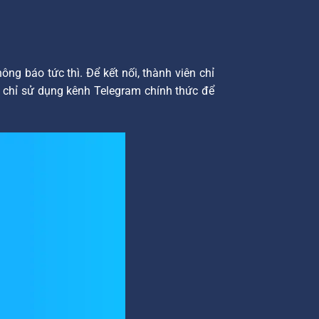
ng báo tức thì. Để kết nối, thành viên chỉ
i chỉ sử dụng kênh Telegram chính thức để