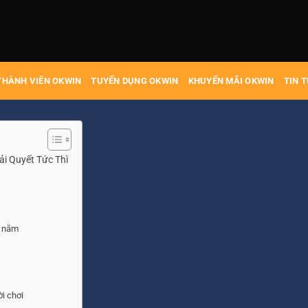
THÀNH VIÊN OKWIN
TUYỂN DỤNG OKWIN
KHUYẾN MÃI OKWIN
TIN 
ải Quyết Tức Thì
n nắm
i chơi