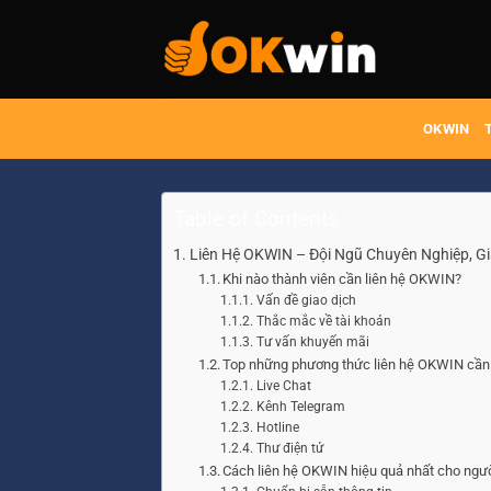
OKWIN
Table of Contents
Liên Hệ OKWIN – Đội Ngũ Chuyên Nghiệp, Gi
Khi nào thành viên cần liên hệ OKWIN?
Vấn đề giao dịch
Thắc mắc về tài khoản
Tư vấn khuyến mãi
Top những phương thức liên hệ OKWIN cầ
Live Chat
Kênh Telegram
Hotline
Thư điện tử
Cách liên hệ OKWIN hiệu quả nhất cho ngườ