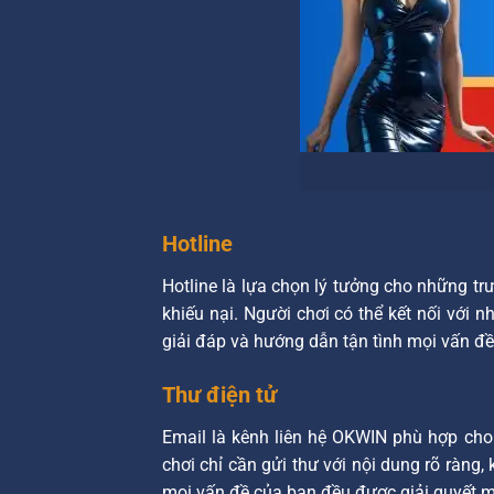
Hotline
Hotline là lựa chọn lý tưởng cho những trư
khiếu nại. Người chơi có thể kết nối với 
giải đáp và hướng dẫn tận tình mọi vấn đề
Thư điện tử
Email là kênh liên hệ OKWIN phù hợp cho 
chơi chỉ cần gửi thư với nội dung rõ ràng,
mọi vấn đề của bạn đều được giải quyết mộ