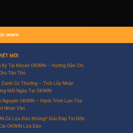
TỨC OKWIN
VIẾT MỚI
 Ký Tài Khoản OKWIN – Hướng Dẫn Chi
 Cho Tân Thủ
 Danh Có Thưởng – Tích Lũy Nhận
ng Mỗi Ngày Tại OKWIN
n Nguyện OKWIN – Hành Trình Lan Tỏa
Trị Nhân Văn
N Có Lừa Đảo Không? Giải Đáp Tin Đồn
Cái OKWIN Lừa Đảo