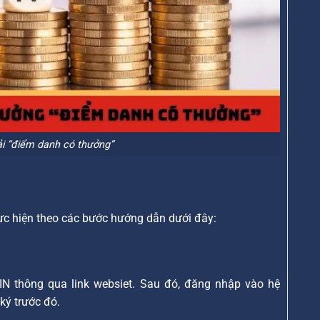
ải “điểm danh có thưởng”
ực hiện theo các bước hướng dẫn dưới đây:
IN thông qua link websiet. Sau đó, đăng nhập vào hệ
ký trước đó.