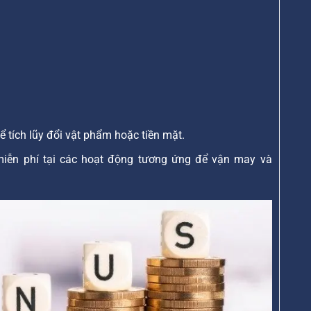
 tích lũy đổi vật phẩm hoặc tiền mặt.
miễn phí tại các hoạt động tương ứng để vận may và