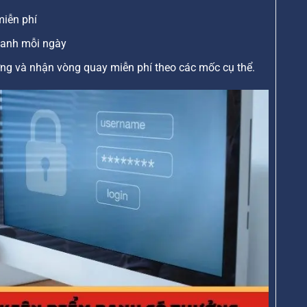
miễn phí
danh mỗi ngày
ởng và nhận vòng quay miễn phí theo các mốc cụ thể.