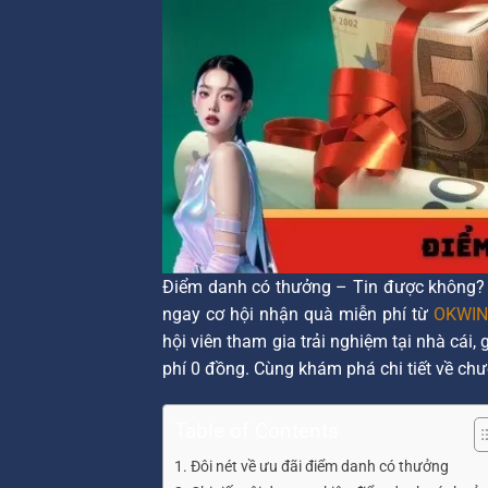
Điểm danh có thưởng – Tin được không? 
ngay cơ hội nhận quà miễn phí từ
OKWIN
hội viên tham gia trải nghiệm tại nhà cái,
phí 0 đồng. Cùng khám phá chi tiết về ch
Table of Contents
Đôi nét về ưu đãi điểm danh có thưởng